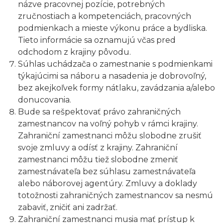
názve pracovnej pozície, potrebných
zručnostiach a kompetenciách, pracovných
podmienkach a mieste výkonu práce a bydliska.
Tieto informácie sa oznamujú včas pred
odchodom z krajiny pôvodu.
Súhlas uchádzača o zamestnanie s podmienkami
týkajúcimi sa náboru a nasadenia je dobrovoľný,
bez akejkoľvek formy nátlaku, zavádzania a/alebo
donucovania.
Bude sa rešpektovať právo zahraničných
zamestnancov na voľný pohyb v rámci krajiny.
Zahraniční zamestnanci môžu slobodne zrušiť
svoje zmluvy a odísť z krajiny. Zahraniční
zamestnanci môžu tiež slobodne zmeniť
zamestnávateľa bez súhlasu zamestnávateľa
alebo náborovej agentúry. Zmluvy a doklady
totožnosti zahraničných zamestnancov sa nesmú
zabaviť, zničiť ani zadržať.
Zahraniční zamestnanci musia mať prístup k