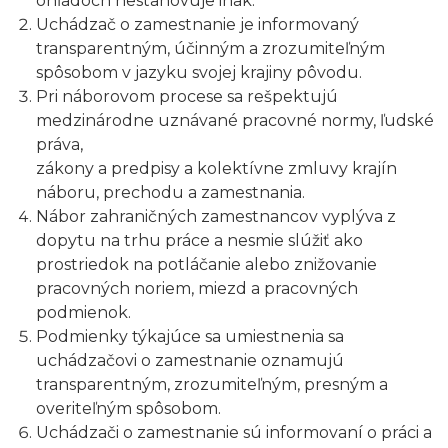
ohľadoch nestanovuje inak.
Uchádzač o zamestnanie je informovaný
transparentným, účinným a zrozumiteľným
spôsobom v jazyku svojej krajiny pôvodu.
Pri náborovom procese sa rešpektujú
medzinárodne uznávané pracovné normy, ľudské
práva,
zákony a predpisy a kolektívne zmluvy krajín
náboru, prechodu a zamestnania.
Nábor zahraničných zamestnancov vyplýva z
dopytu na trhu práce a nesmie slúžiť ako
prostriedok na potláčanie alebo znižovanie
pracovných noriem, miezd a pracovných
podmienok.
Podmienky týkajúce sa umiestnenia sa
uchádzačovi o zamestnanie oznamujú
transparentným, zrozumiteľným, presným a
overiteľným spôsobom.
Uchádzači o zamestnanie sú informovaní o práci a