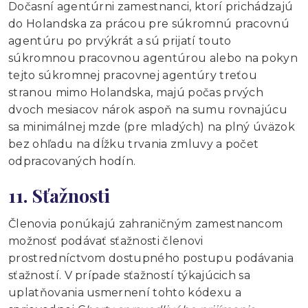
Dočasní agentúrni zamestnanci, ktorí prichádzajú
do Holandska za prácou pre súkromnú pracovnú
agentúru po prvýkrát a sú prijatí touto
súkromnou pracovnou agentúrou alebo na pokyn
tejto súkromnej pracovnej agentúry treťou
stranou mimo Holandska, majú počas prvých
dvoch mesiacov nárok aspoň na sumu rovnajúcu
sa minimálnej mzde (pre mladých) na plný úväzok
bez ohľadu na dĺžku trvania zmluvy a počet
odpracovaných hodín.
11. Sťažnosti
Členovia ponúkajú zahraničným zamestnancom
možnosť podávať sťažnosti členovi
prostredníctvom dostupného postupu podávania
sťažností. V prípade sťažností týkajúcich sa
uplatňovania usmernení tohto kódexu a