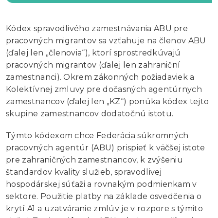
Kódex spravodlivého zamestnávania ABU pre
pracovných migrantov sa vzťahuje na členov ABU
(ďalej len „členovia“), ktorí sprostredkúvajú
pracovných migrantov (ďalej len zahraniční
zamestnanci). Okrem zákonných požiadaviek a
Kolektívnej zmluvy pre dočasných agentúrnych
zamestnancov (ďalej len „KZ“) ponúka kódex tejto
skupine zamestnancov dodatočnú istotu.
Týmto kódexom chce Federácia súkromných
pracovných agentúr (ABU) prispieť k väčšej istote
pre zahraničných zamestnancov, k zvýšeniu
štandardov kvality služieb, spravodlivej
hospodárskej súťaži a rovnakým podmienkam v
sektore. Použitie platby na základe osvedčenia o
krytí A1 a uzatváranie zmlúv je v rozpore s týmito