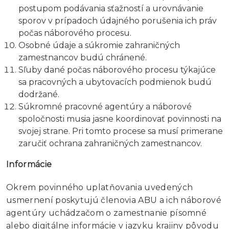
postupom podávania sťažností a urovnávanie
sporov v prípadoch údajného porušenia ich práv
počas náborového procesu.
Osobné údaje a súkromie zahraničných
zamestnancov budú chránené.
Sľuby dané počas náborového procesu týkajúce
sa pracovných a ubytovacích podmienok budú
dodržané.
Súkromné pracovné agentúry a náborové
spoločnosti musia jasne koordinovať povinnosti na
svojej strane. Pri tomto procese sa musí primerane
zaručiť ochrana zahraničných zamestnancov.
Informácie
Okrem povinného uplatňovania uvedených
usmernení poskytujú členovia ABU a ich náborové
agentúry uchádzačom o zamestnanie písomné
alebo digitálne informácie v jazyku krajiny pôvodu