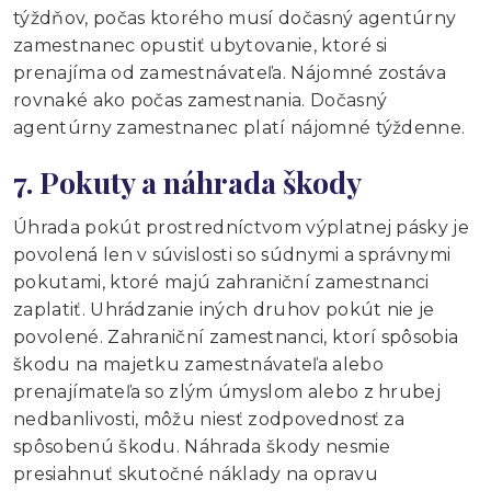
týždňov, počas ktorého musí dočasný agentúrny
zamestnanec opustiť ubytovanie, ktoré si
prenajíma od zamestnávateľa. Nájomné zostáva
rovnaké ako počas zamestnania. Dočasný
agentúrny zamestnanec platí nájomné týždenne.
7. Pokuty a náhrada škody
Úhrada pokút prostredníctvom výplatnej pásky je
povolená len v súvislosti so súdnymi a správnymi
pokutami, ktoré majú zahraniční zamestnanci
zaplatiť. Uhrádzanie iných druhov pokút nie je
povolené. Zahraniční zamestnanci, ktorí spôsobia
škodu na majetku zamestnávateľa alebo
prenajímateľa so zlým úmyslom alebo z hrubej
nedbanlivosti, môžu niesť zodpovednosť za
spôsobenú škodu. Náhrada škody nesmie
presiahnuť skutočné náklady na opravu