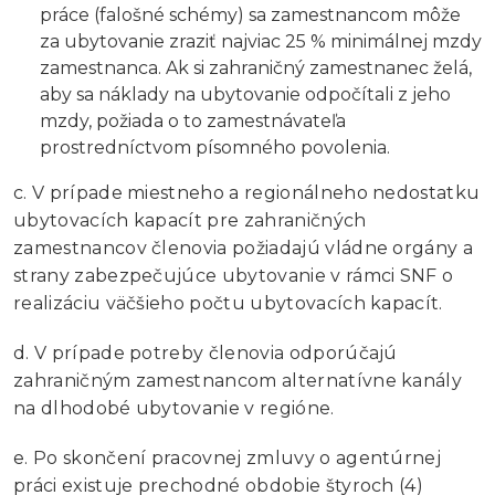
práce (falošné schémy) sa zamestnancom môže
za ubytovanie zraziť najviac 25 % minimálnej mzdy
zamestnanca. Ak si zahraničný zamestnanec želá,
aby sa náklady na ubytovanie odpočítali z jeho
mzdy, požiada o to zamestnávateľa
prostredníctvom písomného povolenia.
c. V prípade miestneho a regionálneho nedostatku
ubytovacích kapacít pre zahraničných
zamestnancov členovia požiadajú vládne orgány a
strany zabezpečujúce ubytovanie v rámci SNF o
realizáciu väčšieho počtu ubytovacích kapacít.
d. V prípade potreby členovia odporúčajú
zahraničným zamestnancom alternatívne kanály
na dlhodobé ubytovanie v regióne.
e. Po skončení pracovnej zmluvy o agentúrnej
práci existuje prechodné obdobie štyroch (4)