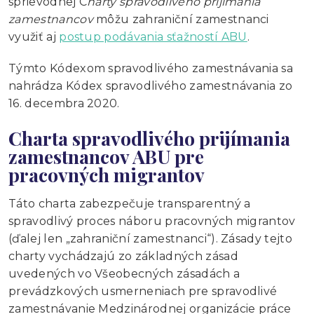
sprievodnej C
harty spravodlivého prijímania
zamestnancov
môžu zahraniční zamestnanci
využiť aj
postup podávania sťažností ABU
.
Týmto Kódexom spravodlivého zamestnávania sa
nahrádza Kódex spravodlivého zamestnávania zo
16. decembra 2020.
Charta spravodlivého prijímania
zamestnancov ABU pre
pracovných migrantov
Táto charta zabezpečuje transparentný a
spravodlivý proces náboru pracovných migrantov
(ďalej len „zahraniční zamestnanci“). Zásady tejto
charty vychádzajú zo základných zásad
uvedených vo Všeobecných zásadách a
prevádzkových usmerneniach pre spravodlivé
zamestnávanie Medzinárodnej organizácie práce