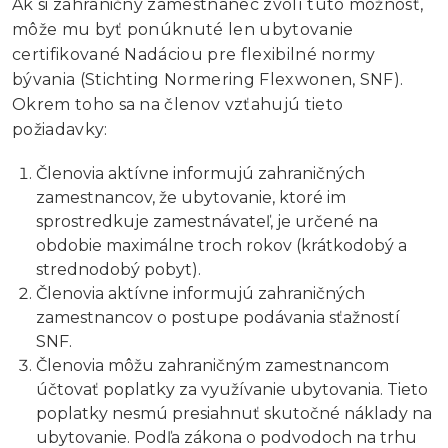
Ak si zahraničný zamestnanec zvolí túto možnosť,
môže mu byť ponúknuté len ubytovanie
certifikované Nadáciou pre flexibilné normy
bývania (Stichting Normering Flexwonen, SNF).
Okrem toho sa na členov vzťahujú tieto
požiadavky:
Členovia aktívne informujú zahraničných
zamestnancov, že ubytovanie, ktoré im
sprostredkuje zamestnávateľ, je určené na
obdobie maximálne troch rokov (krátkodobý a
strednodobý pobyt).
Členovia aktívne informujú zahraničných
zamestnancov o postupe podávania sťažností
SNF.
Členovia môžu zahraničným zamestnancom
účtovať poplatky za využívanie ubytovania. Tieto
poplatky nesmú presiahnuť skutočné náklady na
ubytovanie. Podľa zákona o podvodoch na trhu