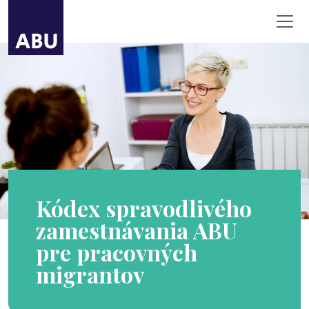
Kódex spravodlivého
zamestnávania ABU
pre pracovných
migrantov