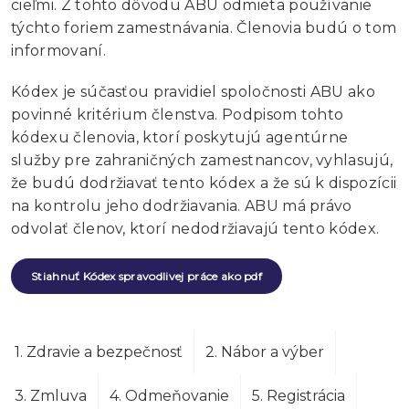
cieľmi. Z tohto dôvodu ABU odmieta používanie
týchto foriem zamestnávania. Členovia budú o tom
informovaní.
Kódex je súčasťou pravidiel spoločnosti ABU ako
povinné kritérium členstva. Podpisom tohto
kódexu členovia, ktorí poskytujú agentúrne
služby pre zahraničných zamestnancov, vyhlasujú,
že budú dodržiavať tento kódex a že sú k dispozícii
na kontrolu jeho dodržiavania. ABU má právo
odvolať členov, ktorí nedodržiavajú tento kódex.
Stiahnuť Kódex spravodlivej práce ako pdf
1. Zdravie a bezpečnosť
2. Nábor a výber
3. Zmluva
4. Odmeňovanie
5. Registrácia